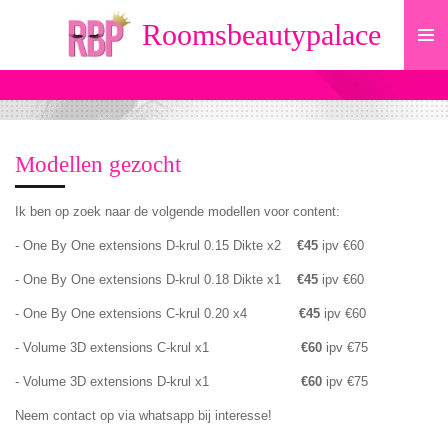
Ga
Roomsbeautypalace
direct
naar
de
hoofdinhoud
Modellen gezocht
Ik ben op zoek naar de volgende modellen voor content:
- One By One extensions D-krul 0.15 Dikte x2
€45
ipv €60
- One By One extensions D-krul 0.18 Dikte x1
€45
ipv €60
- One By One extensions C-krul 0.20 x4
€45
ipv €60
- Volume 3D extensions C-krul x1
€60
ipv €75
- Volume 3D extensions D-krul x1
€60
ipv €75
Neem contact op via whatsapp bij interesse!