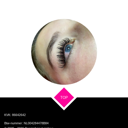
TOP
KVK: 86642642
Btw-nummer: NL004284478B84