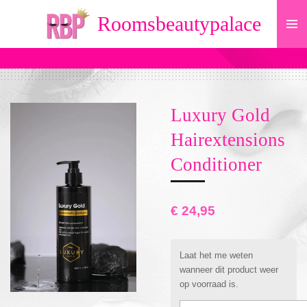
Ga
Roomsbeautypalace
direct
naar
de
hoofdinhoud
Luxury Gold
Hairextensions
Conditioner
€ 24,95
Laat het me weten
wanneer dit product weer
op voorraad is.